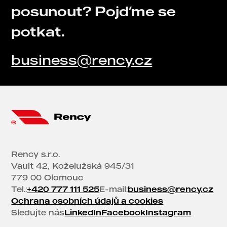
posunout? Pojďme se
potkat.
business@rency.cz
Rency s.r.o.
Vault 42, Koželužská 945/31
779 00 Olomouc
Tel.:
+420 777 111 525
E-mail:
business@rency.cz
Ochrana osobních údajů a cookies
Sledujte nás
LinkedIn
Facebook
Instagram