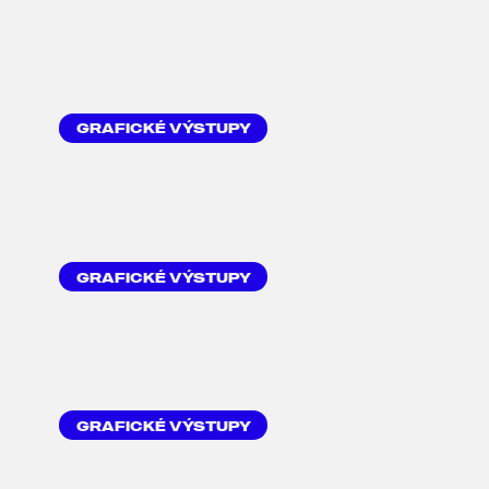
OBALOVÝ DESIGN
GRAFICKÉ VÝSTUPY
ROLL-UP BANNER
GRAFICKÉ VÝSTUPY
GRAFICKÝ NÁVRH VIZITKY
GRAFICKÉ VÝSTUPY
REKLAMNÍ TAŠKY S
POTISKEM