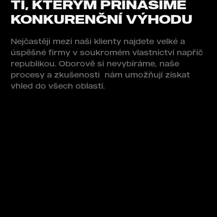
TI, KTERÝM PŘINÁŠÍME
KONKURENČNÍ VÝHODU
Nejčastěji mezi naši klienty najdete velké a
úspěšné firmy v soukromém vlastnictví napříč
republikou. Oborově si nevybíráme, naše
procesy a zkušenosti nám umožňují získat
vhled do všech oblastí.