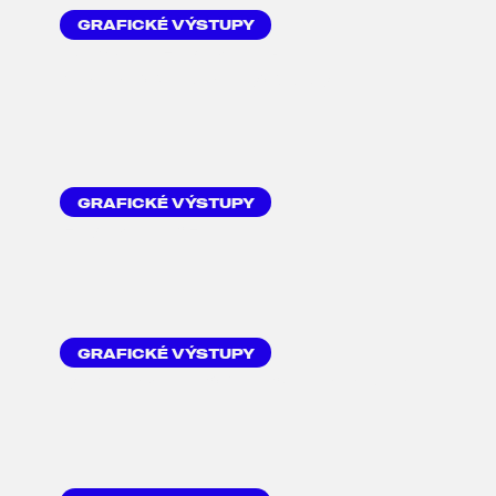
GRAFICKÉ VÝSTUPY
DESIGN FIREMNÍCH
KATALOGŮ A BROŽUR
GRAFICKÉ VÝSTUPY
FIREMNÍ PF
GRAFICKÉ VÝSTUPY
REKLAMNÍ POLEPY NA AUTA