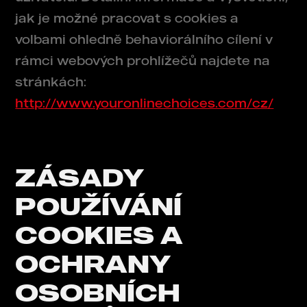
jak je možné pracovat s cookies a
volbami ohledně behaviorálního cílení v
rámci webových prohlížečů najdete na
stránkách:
http://www.youronlinechoices.com/cz/
ZÁSADY
POUŽÍVÁNÍ
COOKIES A
OCHRANY
OSOBNÍCH