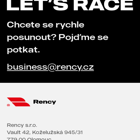
Chcete se rychle
posunout? Pojďme se
potkat.
business@rency.cz
Rency s.r.o.
Vault 42, Koželužská 945/31
779 00 Olomouc